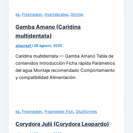
,
,
,
es
Freshwater
Invertebrates
Shrimp
Gamba Amano (Caridina
multidentata)
atlasreef
/
28 agosto, 2025
Caridina multidentata — Gamba Amano Tabla de
contenidos Introducción Ficha rápida Parámetros
del agua Montaje recomendado Comportamiento
y compatibilidad Alimentación
,
,
,
es
Freshwater
Freshwater Fish
Siluriformes
Corydora Julii (Corydora Leopardo)