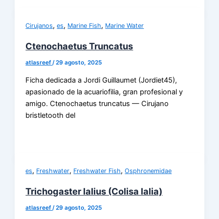
,
,
,
Cirujanos
es
Marine Fish
Marine Water
Ctenochaetus Truncatus
atlasreef
/
29 agosto, 2025
Ficha dedicada a Jordi Guillaumet (Jordiet45),
apasionado de la acuariofilia, gran profesional y
amigo. Ctenochaetus truncatus — Cirujano
bristletooth del
,
,
,
es
Freshwater
Freshwater Fish
Osphronemidae
Trichogaster lalius (Colisa lalia)
atlasreef
/
29 agosto, 2025