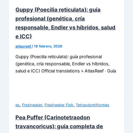
Guppy (Poecilia reticulata): guía
profesional (genética, cría
responsable, Endler vs híbridos, salud
e ICC)
atlasreef
/
18 febrero, 2026
Guppy (Poecilia reticulata): guía profesional
(genética, cría responsable, Endler vs híbridos,
salud e ICC) Official translations » AtlasReef · Guía
,
,
,
es
Freshwater
Freshwater Fish
Tetraodontiformes
Pea Puffer (Carinotetraodon
travancoricus): guía completa de