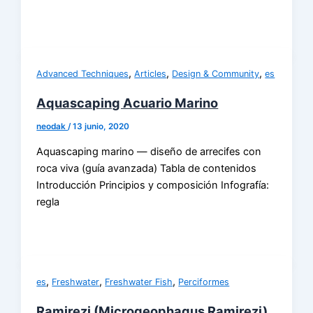
,
,
,
Advanced Techniques
Articles
Design & Community
es
Aquascaping Acuario Marino
neodak
/
13 junio, 2020
Aquascaping marino — diseño de arrecifes con
roca viva (guía avanzada) Tabla de contenidos
Introducción Principios y composición Infografía:
regla
,
,
,
es
Freshwater
Freshwater Fish
Perciformes
Ramirezi (Microgeophagus Ramirezi)