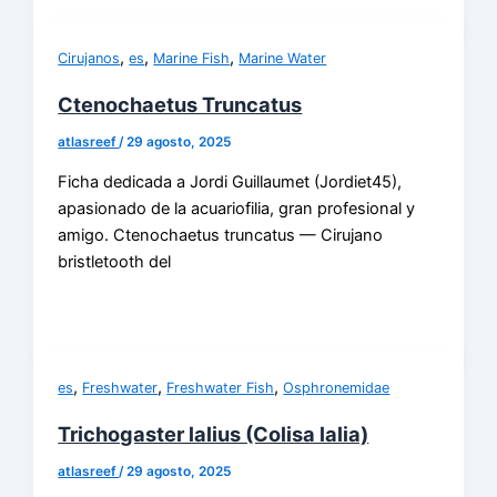
,
,
,
Cirujanos
es
Marine Fish
Marine Water
Ctenochaetus Truncatus
atlasreef
/
29 agosto, 2025
Ficha dedicada a Jordi Guillaumet (Jordiet45),
apasionado de la acuariofilia, gran profesional y
amigo. Ctenochaetus truncatus — Cirujano
bristletooth del
,
,
,
es
Freshwater
Freshwater Fish
Osphronemidae
Trichogaster lalius (Colisa lalia)
atlasreef
/
29 agosto, 2025