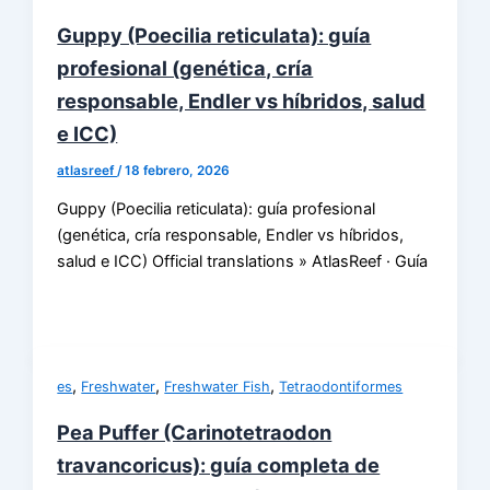
Guppy (Poecilia reticulata): guía
profesional (genética, cría
responsable, Endler vs híbridos, salud
e ICC)
atlasreef
/
18 febrero, 2026
Guppy (Poecilia reticulata): guía profesional
(genética, cría responsable, Endler vs híbridos,
salud e ICC) Official translations » AtlasReef · Guía
,
,
,
es
Freshwater
Freshwater Fish
Tetraodontiformes
Pea Puffer (Carinotetraodon
travancoricus): guía completa de