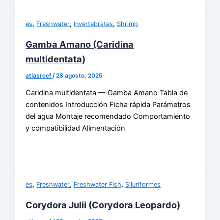
,
,
,
es
Freshwater
Invertebrates
Shrimp
Gamba Amano (Caridina
multidentata)
atlasreef
/
28 agosto, 2025
Caridina multidentata — Gamba Amano Tabla de
contenidos Introducción Ficha rápida Parámetros
del agua Montaje recomendado Comportamiento
y compatibilidad Alimentación
,
,
,
es
Freshwater
Freshwater Fish
Siluriformes
Corydora Julii (Corydora Leopardo)