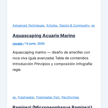
,
,
,
Advanced Techniques
Articles
Design & Community
es
Aquascaping Acuario Marino
neodak
/
13 junio, 2020
Aquascaping marino — diseño de arrecifes con
roca viva (guía avanzada) Tabla de contenidos
Introducción Principios y composición Infografía:
regla
,
,
,
es
Freshwater
Freshwater Fish
Perciformes
Ramirezi (Microgeophagus Ramirezi)