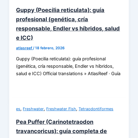
Guppy (Poecilia reticulata): guía
profesional (genética, cría
responsable, Endler vs híbridos, salud
e ICC)
atlasreef
/
18 febrero, 2026
Guppy (Poecilia reticulata): guía profesional
(genética, cría responsable, Endler vs híbridos,
salud e ICC) Official translations » AtlasReef · Guía
,
,
,
es
Freshwater
Freshwater Fish
Tetraodontiformes
Pea Puffer (Carinotetraodon
travancoricus): guía completa de