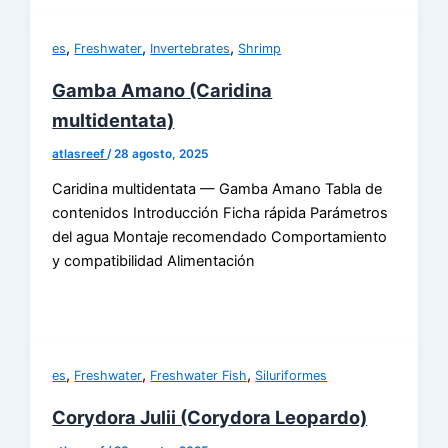
,
,
,
es
Freshwater
Invertebrates
Shrimp
Gamba Amano (Caridina
multidentata)
atlasreef
/
28 agosto, 2025
Caridina multidentata — Gamba Amano Tabla de
contenidos Introducción Ficha rápida Parámetros
del agua Montaje recomendado Comportamiento
y compatibilidad Alimentación
,
,
,
es
Freshwater
Freshwater Fish
Siluriformes
Corydora Julii (Corydora Leopardo)