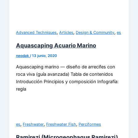
,
,
,
Advanced Techniques
Articles
Design & Community
es
Aquascaping Acuario Marino
neodak
/
13 junio, 2020
Aquascaping marino — diseño de arrecifes con
roca viva (guía avanzada) Tabla de contenidos
Introducción Principios y composición Infografía:
regla
,
,
,
es
Freshwater
Freshwater Fish
Perciformes
Ramirezi (Microgeophagus Ramirezi)