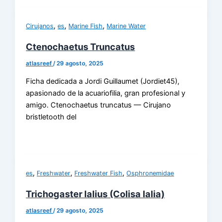
,
,
,
Cirujanos
es
Marine Fish
Marine Water
Ctenochaetus Truncatus
atlasreef
/
29 agosto, 2025
Ficha dedicada a Jordi Guillaumet (Jordiet45),
apasionado de la acuariofilia, gran profesional y
amigo. Ctenochaetus truncatus — Cirujano
bristletooth del
,
,
,
es
Freshwater
Freshwater Fish
Osphronemidae
Trichogaster lalius (Colisa lalia)
atlasreef
/
29 agosto, 2025