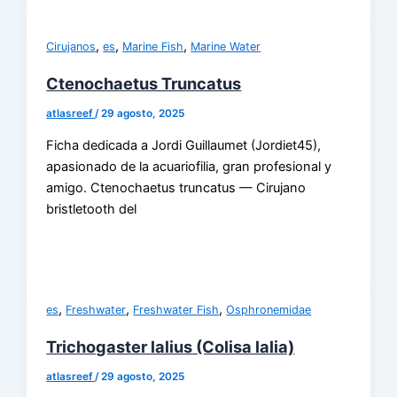
,
,
,
Cirujanos
es
Marine Fish
Marine Water
Ctenochaetus Truncatus
atlasreef
/
29 agosto, 2025
Ficha dedicada a Jordi Guillaumet (Jordiet45),
apasionado de la acuariofilia, gran profesional y
amigo. Ctenochaetus truncatus — Cirujano
bristletooth del
,
,
,
es
Freshwater
Freshwater Fish
Osphronemidae
Trichogaster lalius (Colisa lalia)
atlasreef
/
29 agosto, 2025