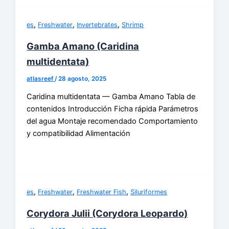
,
,
,
es
Freshwater
Invertebrates
Shrimp
Gamba Amano (Caridina
multidentata)
atlasreef
/
28 agosto, 2025
Caridina multidentata — Gamba Amano Tabla de
contenidos Introducción Ficha rápida Parámetros
del agua Montaje recomendado Comportamiento
y compatibilidad Alimentación
,
,
,
es
Freshwater
Freshwater Fish
Siluriformes
Corydora Julii (Corydora Leopardo)