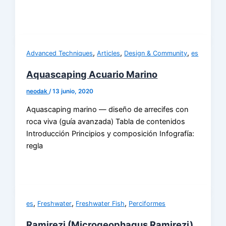
,
,
,
Advanced Techniques
Articles
Design & Community
es
Aquascaping Acuario Marino
neodak
/
13 junio, 2020
Aquascaping marino — diseño de arrecifes con
roca viva (guía avanzada) Tabla de contenidos
Introducción Principios y composición Infografía:
regla
,
,
,
es
Freshwater
Freshwater Fish
Perciformes
Ramirezi (Microgeophagus Ramirezi)