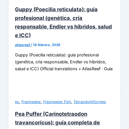
Guppy (Poecilia reticulata): guía
profesional (genética, cría
responsable, Endler vs híbridos, salud
e ICC)
atlasreef
/
18 febrero, 2026
Guppy (Poecilia reticulata): guía profesional
(genética, cría responsable, Endler vs híbridos,
salud e ICC) Official translations » AtlasReef · Guía
,
,
,
es
Freshwater
Freshwater Fish
Tetraodontiformes
Pea Puffer (Carinotetraodon
travancoricus): guía completa de