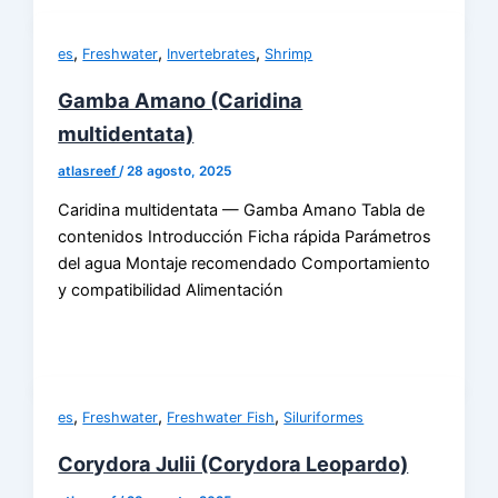
,
,
,
es
Freshwater
Invertebrates
Shrimp
Gamba Amano (Caridina
multidentata)
atlasreef
/
28 agosto, 2025
Caridina multidentata — Gamba Amano Tabla de
contenidos Introducción Ficha rápida Parámetros
del agua Montaje recomendado Comportamiento
y compatibilidad Alimentación
,
,
,
es
Freshwater
Freshwater Fish
Siluriformes
Corydora Julii (Corydora Leopardo)