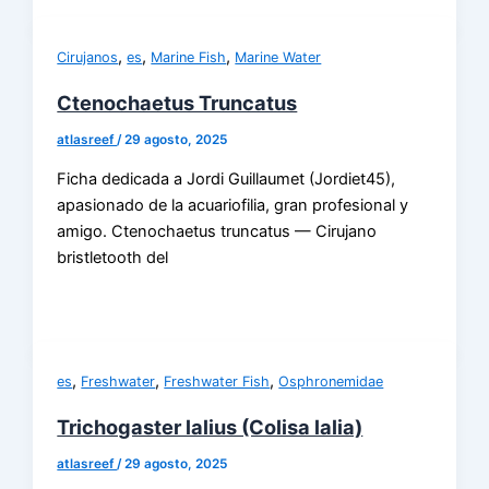
,
,
,
Cirujanos
es
Marine Fish
Marine Water
Ctenochaetus Truncatus
atlasreef
/
29 agosto, 2025
Ficha dedicada a Jordi Guillaumet (Jordiet45),
apasionado de la acuariofilia, gran profesional y
amigo. Ctenochaetus truncatus — Cirujano
bristletooth del
,
,
,
es
Freshwater
Freshwater Fish
Osphronemidae
Trichogaster lalius (Colisa lalia)
atlasreef
/
29 agosto, 2025