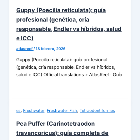
Guppy (Poecilia reticulata): guía
profesional (genética, cría
responsable, Endler vs híbridos, salud
e ICC)
atlasreef
/
18 febrero, 2026
Guppy (Poecilia reticulata): guía profesional
(genética, cría responsable, Endler vs híbridos,
salud e ICC) Official translations » AtlasReef · Guía
,
,
,
es
Freshwater
Freshwater Fish
Tetraodontiformes
Pea Puffer (Carinotetraodon
travancoricus): guía completa de