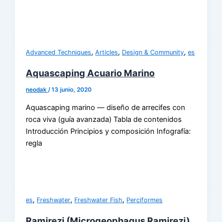
,
,
,
Advanced Techniques
Articles
Design & Community
es
Aquascaping Acuario Marino
neodak
/
13 junio, 2020
Aquascaping marino — diseño de arrecifes con
roca viva (guía avanzada) Tabla de contenidos
Introducción Principios y composición Infografía:
regla
,
,
,
es
Freshwater
Freshwater Fish
Perciformes
Ramirezi (Microgeophagus Ramirezi)