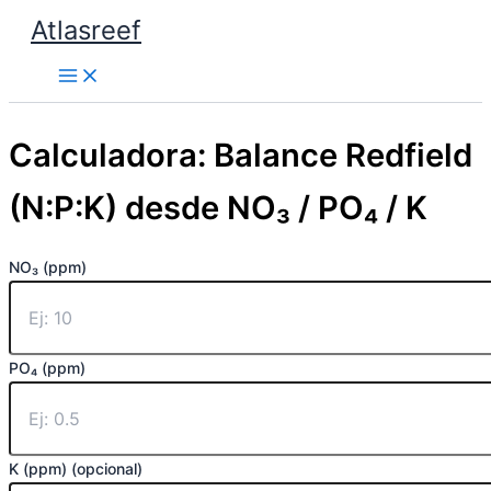
Ir
Atlasreef
al
contenido
Calculadora: Balance Redfield
(N:P:K) desde NO₃ / PO₄ / K
NO₃ (ppm)
PO₄ (ppm)
K (ppm) (opcional)