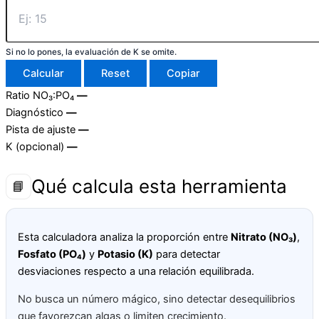
Si no lo pones, la evaluación de K se omite.
Calcular
Reset
Copiar
Ratio NO₃:PO₄
—
Diagnóstico
—
Pista de ajuste
—
K (opcional)
—
Qué calcula esta herramienta
📘
Esta calculadora analiza la proporción entre
Nitrato (NO₃)
,
Fosfato (PO₄)
y
Potasio (K)
para detectar
desviaciones respecto a una relación equilibrada.
No busca un número mágico, sino detectar desequilibrios
que favorezcan algas o limiten crecimiento.