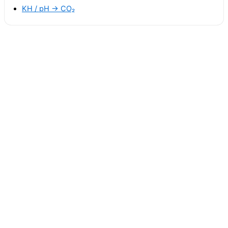
KH / pH → CO₂