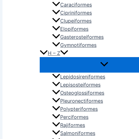
Caraciformes
Cipriniformes
Clupeiformes
Elopiformes
Gasterosteiformes
Gymnotiformes
H – Z
Lepidosireniformes
Lepisosteiformes
Osteoglossiformes
Pleuronectiformes
Polypteriformes
Perciformes
Rajiformes
Salmoniformes