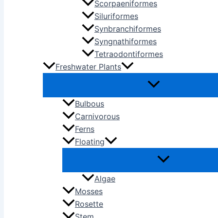
Scorpaeniformes
Siluriformes
Synbranchiformes
Syngnathiformes
Tetraodontiformes
Freshwater Plants
Bulbous
Carnivorous
Ferns
Floating
Algae
Mosses
Rosette
Stem