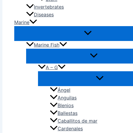
Invertebrates
Diseases
Marine
Marine Fish
A – G
Ángel
Anguilas
Blenios
Ballestas
Caballitos de mar
Cardenales