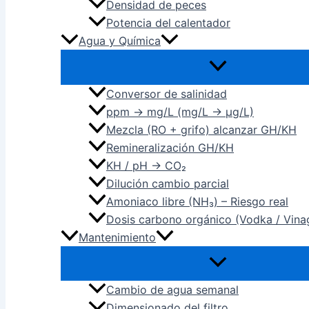
Densidad de peces
Potencia del calentador
Agua y Química
Conversor de salinidad
ppm → mg/L (mg/L → µg/L)
Mezcla (RO + grifo) alcanzar GH/KH
Remineralización GH/KH
KH / pH → CO₂
Dilución cambio parcial
Amoniaco libre (NH₃) – Riesgo real
Dosis carbono orgánico (Vodka / Vina
Mantenimiento
Cambio de agua semanal
Dimensionado del filtro