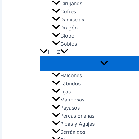
Cirujanos
Cofres
Damiselas
Dragón
Globo
Gobios
H – Z
Halcones
Lábridos
Lijas
Mariposas
Payasos
Percas Enanas
Pipas y Agujas
Serránidos