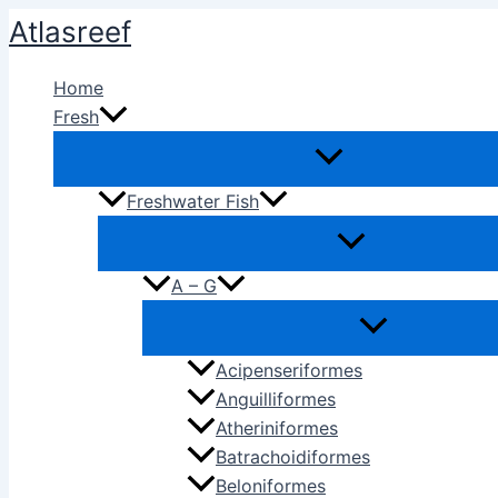
Ir
Atlasreef
al
contenido
Home
Fresh
Freshwater Fish
A – G
Acipenseriformes
Anguilliformes
Atheriniformes
Batrachoidiformes
Beloniformes