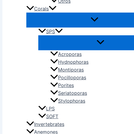
Otros
Corals
SPS
Acroporas
Hydnophoras
Montiporas
Pocilloporas
Porites
Seriatoporas
Stylophoras
LPS
SOFT
Invertebrates
Anemones