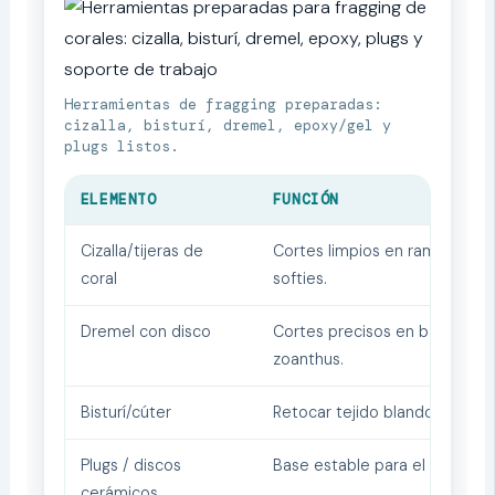
Herramientas de fragging preparadas:
cizalla, bisturí, dremel, epoxy/gel y
plugs listos.
ELEMENTO
FUNCIÓN
Cizalla/tijeras de
Cortes limpios en ramas de S
coral
softies.
Dremel con disco
Cortes precisos en bases de 
zoanthus.
Bisturí/cúter
Retocar tejido blando y separ
Plugs / discos
Base estable para el nuevo c
cerámicos