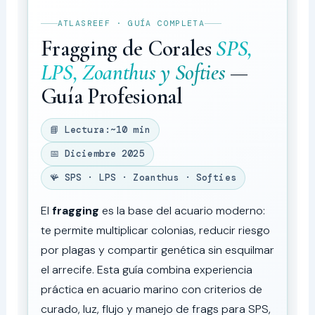
ATLASREEF · GUÍA COMPLETA
Fragging de Corales
SPS,
LPS, Zoanthus y Softies
—
Guía Profesional
📘 Lectura:
~10 min
📅 Diciembre 2025
🪸 SPS · LPS · Zoanthus · Softies
El
fragging
es la base del acuario moderno:
te permite multiplicar colonias, reducir riesgo
por plagas y compartir genética sin esquilmar
el arrecife. Esta guía combina experiencia
práctica en acuario marino con criterios de
curado, luz, flujo y manejo de frags para SPS,