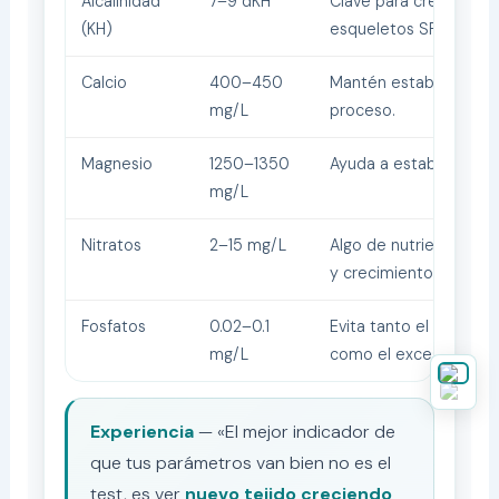
Alcalinidad
7–9 dKH
Clave para crecimient
(KH)
esqueletos SPS/LPS.
Calcio
400–450
Mantén estable durant
mg/L
proceso.
Magnesio
1250–1350
Ayuda a estabilizar Ca 
mg/L
Nitratos
2–15 mg/L
Algo de nutrientes fav
y crecimiento.
Fosfatos
0.02–0.1
Evita tanto el «cero» 
mg/L
como el exceso.
Experiencia
— «El mejor indicador de
que tus parámetros van bien no es el
test, es ver
nuevo tejido creciendo