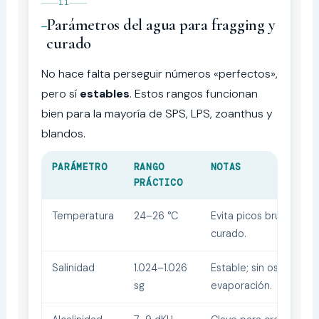
11
Parámetros del agua para fragging y
curado
No hace falta perseguir números «perfectos»,
pero sí
estables
. Estos rangos funcionan
bien para la mayoría de SPS, LPS, zoanthus y
blandos.
PARÁMETRO
RANGO
NOTAS
PRÁCTICO
Temperatura
24–26 °C
Evita picos bruscos du
curado.
Salinidad
1.024–1.026
Estable; sin oscilacion
sg
evaporación.