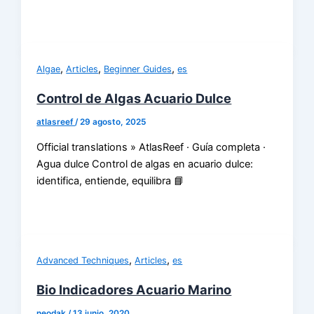
,
,
,
Algae
Articles
Beginner Guides
es
Control de Algas Acuario Dulce
atlasreef
/
29 agosto, 2025
Official translations » AtlasReef · Guía completa ·
Agua dulce Control de algas en acuario dulce:
identifica, entiende, equilibra 📘
,
,
Advanced Techniques
Articles
es
Bio Indicadores Acuario Marino
neodak
/
13 junio, 2020