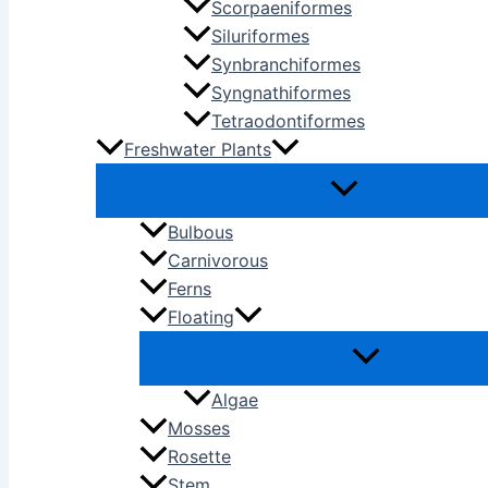
Scorpaeniformes
Siluriformes
Synbranchiformes
Syngnathiformes
Tetraodontiformes
Freshwater Plants
Bulbous
Carnivorous
Ferns
Floating
Algae
Mosses
Rosette
Stem