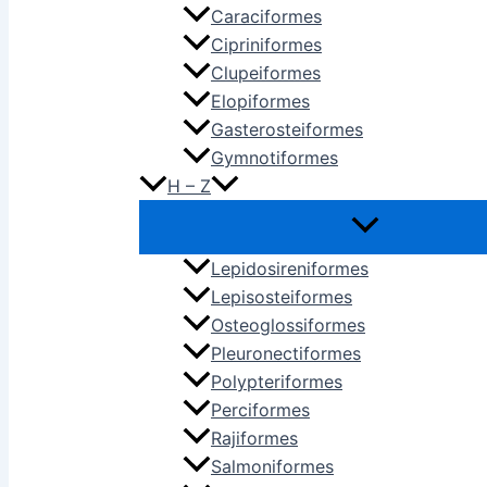
Caraciformes
Cipriniformes
Clupeiformes
Elopiformes
Gasterosteiformes
Gymnotiformes
H – Z
Lepidosireniformes
Lepisosteiformes
Osteoglossiformes
Pleuronectiformes
Polypteriformes
Perciformes
Rajiformes
Salmoniformes