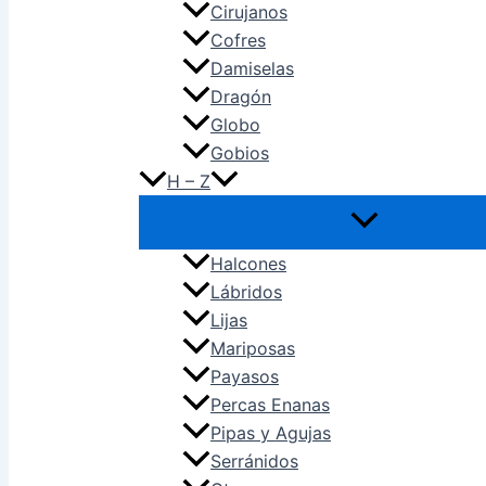
Cirujanos
Cofres
Damiselas
Dragón
Globo
Gobios
H – Z
Halcones
Lábridos
Lijas
Mariposas
Payasos
Percas Enanas
Pipas y Agujas
Serránidos