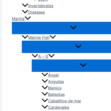
Invertebrates
Diseases
Marine
Marine Fish
A – G
Ángel
Anguilas
Blenios
Ballestas
Caballitos de mar
Cardenales