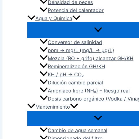
Densidad de peces
Potencia del calentador
Agua y Química
Conversor de salinidad
ppm → mg/L (mg/L → µg/L)
Mezcla (RO + grifo) alcanzar GH/KH
Remineralización GH/KH
KH / pH → CO₂
Dilución cambio parcial
Amoniaco libre (NH₃) – Riesgo real
Dosis carbono orgánico (Vodka / Vina
Mantenimiento
Cambio de agua semanal
Dimensionado del filtro