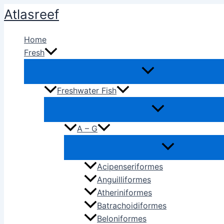
Ir
Atlasreef
al
contenido
Home
Fresh
Freshwater Fish
A – G
Acipenseriformes
Anguilliformes
Atheriniformes
Batrachoidiformes
Beloniformes