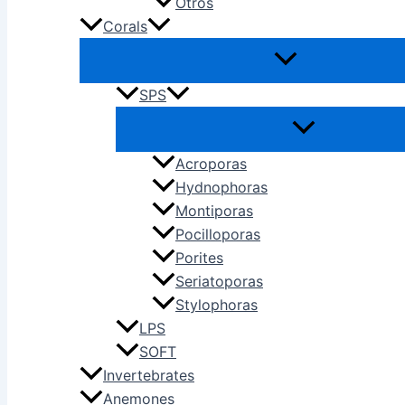
Otros
Corals
SPS
Acroporas
Hydnophoras
Montiporas
Pocilloporas
Porites
Seriatoporas
Stylophoras
LPS
SOFT
Invertebrates
Anemones