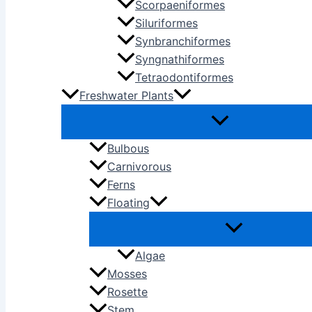
Scorpaeniformes
Siluriformes
Synbranchiformes
Syngnathiformes
Tetraodontiformes
Freshwater Plants
Bulbous
Carnivorous
Ferns
Floating
Algae
Mosses
Rosette
Stem