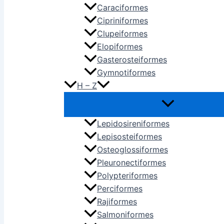
Caraciformes
Cipriniformes
Clupeiformes
Elopiformes
Gasterosteiformes
Gymnotiformes
H – Z
Lepidosireniformes
Lepisosteiformes
Osteoglossiformes
Pleuronectiformes
Polypteriformes
Perciformes
Rajiformes
Salmoniformes