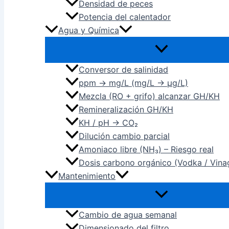
Densidad de peces
Potencia del calentador
Agua y Química
Conversor de salinidad
ppm → mg/L (mg/L → µg/L)
Mezcla (RO + grifo) alcanzar GH/KH
Remineralización GH/KH
KH / pH → CO₂
Dilución cambio parcial
Amoniaco libre (NH₃) – Riesgo real
Dosis carbono orgánico (Vodka / Vina
Mantenimiento
Cambio de agua semanal
Dimensionado del filtro