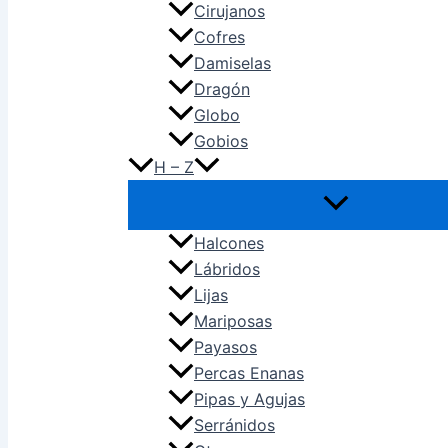
Cirujanos
Cofres
Damiselas
Dragón
Globo
Gobios
H – Z
Halcones
Lábridos
Lijas
Mariposas
Payasos
Percas Enanas
Pipas y Agujas
Serránidos