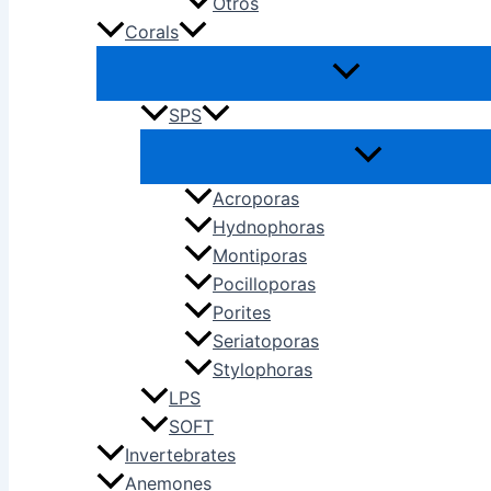
Otros
Corals
SPS
Acroporas
Hydnophoras
Montiporas
Pocilloporas
Porites
Seriatoporas
Stylophoras
LPS
SOFT
Invertebrates
Anemones