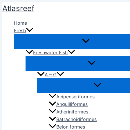
Ir
Atlasreef
al
contenido
Home
Fresh
Freshwater Fish
A – G
Acipenseriformes
Anguilliformes
Atheriniformes
Batrachoidiformes
Beloniformes