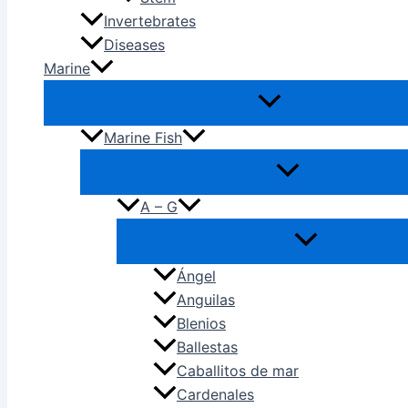
Invertebrates
Diseases
Marine
Marine Fish
A – G
Ángel
Anguilas
Blenios
Ballestas
Caballitos de mar
Cardenales