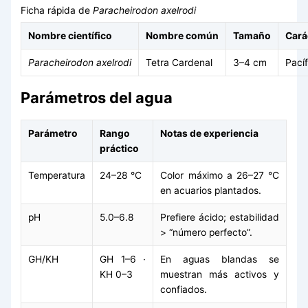
Ficha rápida de
Paracheirodon axelrodi
Nombre científico
Nombre común
Tamaño
Cará
Paracheirodon axelrodi
Tetra Cardenal
3–4 cm
Pací
Parámetros del agua
Parámetro
Rango
Notas de experiencia
práctico
Temperatura
24–28 °C
Color máximo a 26–27 °C
en acuarios plantados.
pH
5.0–6.8
Prefiere ácido; estabilidad
> “número perfecto”.
GH/KH
GH 1–6 ·
En aguas blandas se
KH 0–3
muestran más activos y
confiados.