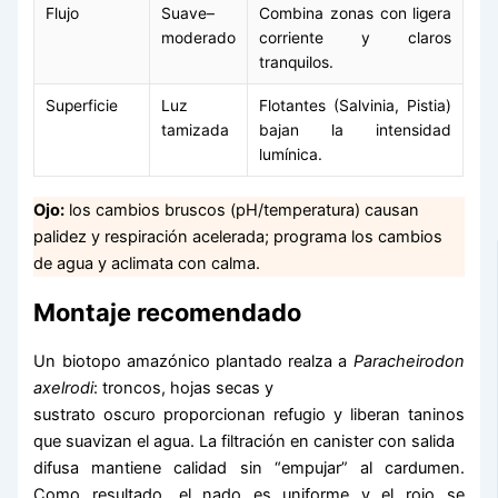
Flujo
Suave–
Combina zonas con ligera
moderado
corriente y claros
tranquilos.
Superficie
Luz
Flotantes (Salvinia, Pistia)
tamizada
bajan la intensidad
lumínica.
Ojo:
los cambios bruscos (pH/temperatura) causan
palidez y respiración acelerada; programa los cambios
de agua y aclimata con calma.
Montaje recomendado
Un biotopo amazónico plantado realza a
Paracheirodon
axelrodi
: troncos, hojas secas y
sustrato oscuro proporcionan refugio y liberan taninos
que suavizan el agua. La filtración en canister con salida
difusa mantiene calidad sin “empujar” al cardumen.
Como resultado, el nado es uniforme y el rojo se