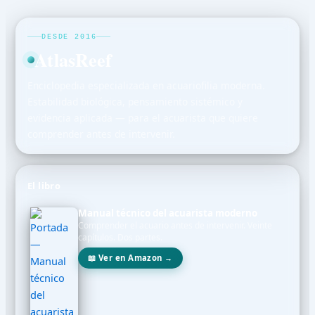
DESDE 2016
AtlasReef
Enciclopedia especializada en acuariofilia moderna.
Estabilidad biológica, pensamiento sistémico y
evidencia aplicada — para el acuarista que quiere
comprender antes de intervenir.
El libro
Manual técnico del acuarista moderno
Comprender el acuario antes de intervenir. Veinte
capítulos. Dos partes.
📖 Ver en Amazon →