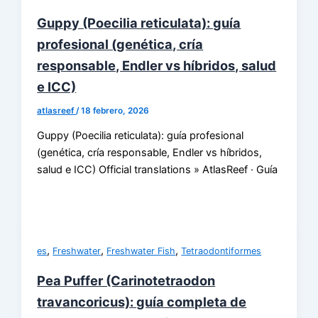
Guppy (Poecilia reticulata): guía
profesional (genética, cría
responsable, Endler vs híbridos, salud
e ICC)
atlasreef
/
18 febrero, 2026
Guppy (Poecilia reticulata): guía profesional
(genética, cría responsable, Endler vs híbridos,
salud e ICC) Official translations » AtlasReef · Guía
,
,
,
es
Freshwater
Freshwater Fish
Tetraodontiformes
Pea Puffer (Carinotetraodon
travancoricus): guía completa de