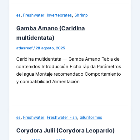
,
,
,
es
Freshwater
Invertebrates
Shrimp
Gamba Amano (Caridina
multidentata)
atlasreef
/
28 agosto, 2025
Caridina multidentata — Gamba Amano Tabla de
contenidos Introducción Ficha rápida Parámetros
del agua Montaje recomendado Comportamiento
y compatibilidad Alimentación
,
,
,
es
Freshwater
Freshwater Fish
Siluriformes
Corydora Julii (Corydora Leopardo)