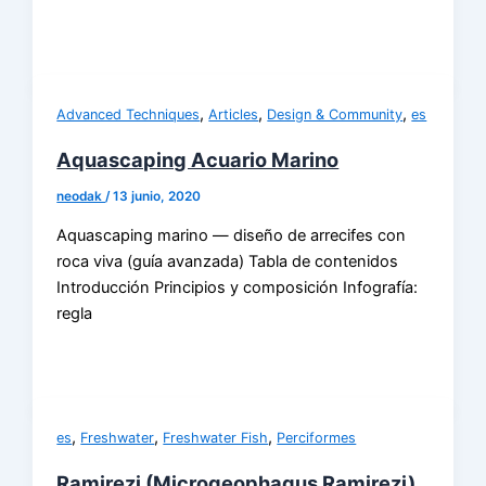
,
,
,
Advanced Techniques
Articles
Design & Community
es
Aquascaping Acuario Marino
neodak
/
13 junio, 2020
Aquascaping marino — diseño de arrecifes con
roca viva (guía avanzada) Tabla de contenidos
Introducción Principios y composición Infografía:
regla
,
,
,
es
Freshwater
Freshwater Fish
Perciformes
Ramirezi (Microgeophagus Ramirezi)