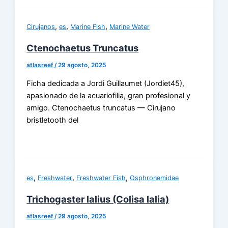
,
,
,
Cirujanos
es
Marine Fish
Marine Water
Ctenochaetus Truncatus
atlasreef
/
29 agosto, 2025
Ficha dedicada a Jordi Guillaumet (Jordiet45),
apasionado de la acuariofilia, gran profesional y
amigo. Ctenochaetus truncatus — Cirujano
bristletooth del
,
,
,
es
Freshwater
Freshwater Fish
Osphronemidae
Trichogaster lalius (Colisa lalia)
atlasreef
/
29 agosto, 2025